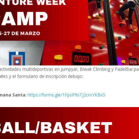
ctividades multideportivas en Jumpyar, Biwak Climbing y PadelBai pa
les y el formulario de inscripción debajo:
emana Santa
:
https://forms.gle/1FpsP9sTj2cmYKBv5