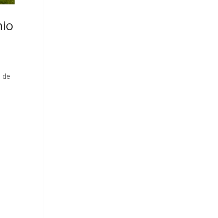
nio
o de