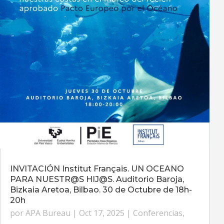
INVITACIÓN Institut Français. UN OCEANO
PARA NUESTR@S HIJ@S. Auditorio Baroja,
Bizkaia Aretoa, Bilbao. 30 de Octubre de 18h-
20h
por
APA Bureau
|
Oct 17, 2025
|
Conferencias
,