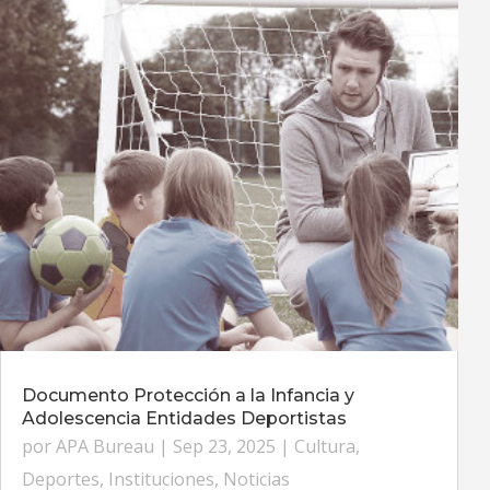
Documento Protección a la Infancia y
Adolescencia Entidades Deportistas
por
APA Bureau
|
Sep 23, 2025
|
Cultura
,
Deportes
,
Instituciones
,
Noticias