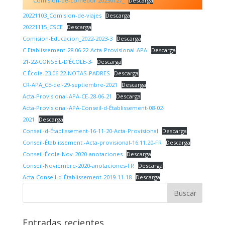
Comisión-de-comedor
20230127_
Descarga
20221103_Comision-de-viajes
Descarga
20221115_CSCE
Descarga
Comision-Educacion_2022-2023-3
Descarga
C.Etablissement-28.06.22-Acta-Provisional-APA
Descarga
21-22-CONSEIL-D’ÉCOLE-3-
Descarga
C.École-23.06.22-NOTAS-PADRES
Descarga
CR-APA_CE-del-29-septiembre-2021
Descarga
Acta-Provisional-APA-CE-28-06-21
Descarga
Acta-Provisional-APA-Conseil-d-Établissement-08-02-
2021
Descarga
Conseil-d-Établissement-16-11-20-Acta-Provisional
Descarga
Conseil-Établissement.-Acta-provisional-16.11.20-FR
Descarga
Conseil-École-Nov-2020-anotaciones
Descarga
Conseil-Noviembre-2020-anotaciones-FR
Descarga
Acta-Conseil-d-Établissement-2019-11-18
Descarga
Entradas recientes