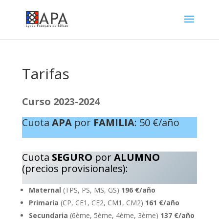
Tarifas
Curso 2023-2024
Cuota
APA
por
FAMILIA
: 50 €/año
Cuota
SEGURO
por
ALUMNO
(precios provisionales):
Maternal
(TPS, PS, MS, GS)
196 €/año
Primaria
(CP, CE1, CE2, CM1, CM2)
161 €/año
Secundaria
(6ème, 5ème, 4ème, 3ème)
137 €/año