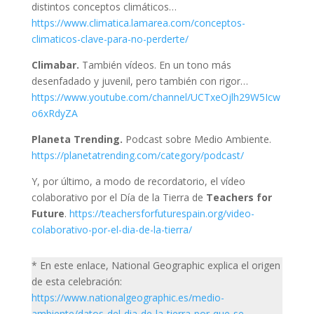
distintos conceptos climáticos…
https://www.climatica.lamarea.com/conceptos-
climaticos-clave-para-no-perderte/
Climabar.
También vídeos. En un tono más
desenfadado y juvenil, pero también con rigor…
https://www.youtube.com/channel/UCTxeOjlh29W5Icw
o6xRdyZA
Planeta Trending.
Podcast sobre Medio Ambiente.
https://planetatrending.com/category/podcast/
Y, por último, a modo de recordatorio, el vídeo
colaborativo por el Día de la Tierra de
Teachers for
Future
.
https://teachersforfuturespain.org/video-
colaborativo-por-el-dia-de-la-tierra/
* En este enlace, National Geographic explica el origen
de esta celebración:
https://www.nationalgeographic.es/medio-
ambiente/datos-del-dia-de-la-tierra-por-que-se-