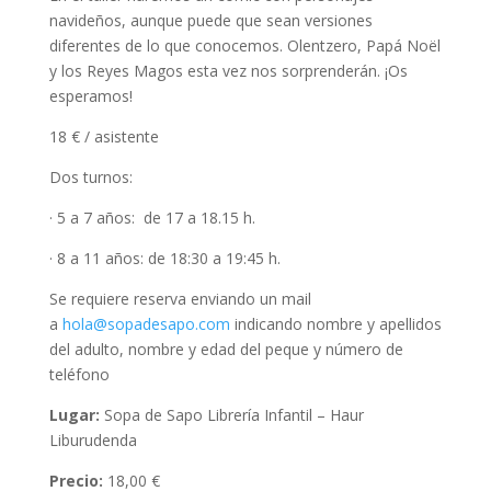
navideños, aunque puede que sean versiones
diferentes de lo que conocemos. Olentzero, Papá Noël
y los Reyes Magos esta vez nos sorprenderán. ¡Os
esperamos!
18 € / asistente
Dos turnos:
· 5 a 7 años: de 17 a 18.15 h.
· 8 a 11 años: de 18:30 a 19:45 h.
Se requiere reserva enviando un mail
a
hola@sopadesapo.com
indicando nombre y apellidos
del adulto, nombre y edad del peque y número de
teléfono
Lugar:
Sopa de Sapo Librería Infantil – Haur
Liburudenda
Precio:
18,00 €